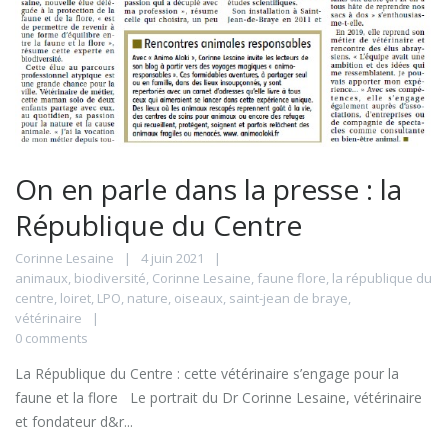
On en parle dans la presse : la
République du Centre
Corinne Lesaine
4 juin 2021
animaux
,
biodiversité
,
Corinne Lesaine
,
faune flore
,
la république du
centre
,
loiret
,
LPO
,
nature
,
oiseaux
,
saint-jean de braye
,
vétérinaire
0 comments
La République du Centre : cette vétérinaire s’engage pour la
faune et la flore Le portrait du Dr Corinne Lesaine, vétérinaire
et fondateur d&r...